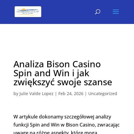
Analiza Bison Casino
Spin and Win i jak
zwiększyć swoje szanse
by
Julie Valde Lopez
|
Feb 24, 2026
|
Uncategorized
W artykule dokonamy szczegółowej analizy
funkcji Spin and Win w Bison Casino, zwracając
uwagę na różne aspekty, które mogą