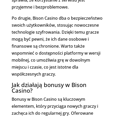
sprawia, że korzystanie z serwisu jest
przyjemne i bezproblemowe.
Po drugie, Bison Casino dba o bezpieczeństwo
swoich użytkowników, stosując nowoczesne
technologie szyfrowania. Dzięki temu gracze
mogą być pewni, że ich dane osobowe i
finansowe są chronione. Warto także
wspomnieć o dostępności platformy w wersji
mobilnej, co umożliwia grę w dowolnym
miejscu i czasie, co jest istotne dla
współczesnych graczy.
Jak działają bonusy w Bison
Casino?
Bonusy w Bison Casino są kluczowym
elementem, który przyciąga nowych graczy i
zachęca ich do regularnej gry. Oferowane