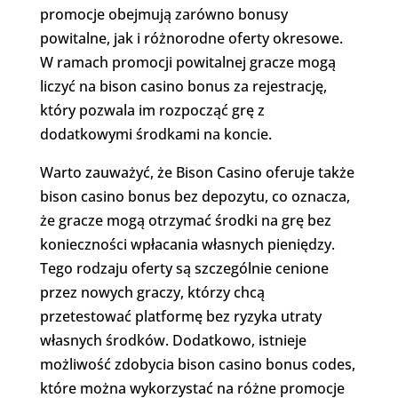
promocje obejmują zarówno bonusy
powitalne, jak i różnorodne oferty okresowe.
W ramach promocji powitalnej gracze mogą
liczyć na bison casino bonus za rejestrację,
który pozwala im rozpocząć grę z
dodatkowymi środkami na koncie.
Warto zauważyć, że Bison Casino oferuje także
bison casino bonus bez depozytu, co oznacza,
że gracze mogą otrzymać środki na grę bez
konieczności wpłacania własnych pieniędzy.
Tego rodzaju oferty są szczególnie cenione
przez nowych graczy, którzy chcą
przetestować platformę bez ryzyka utraty
własnych środków. Dodatkowo, istnieje
możliwość zdobycia bison casino bonus codes,
które można wykorzystać na różne promocje