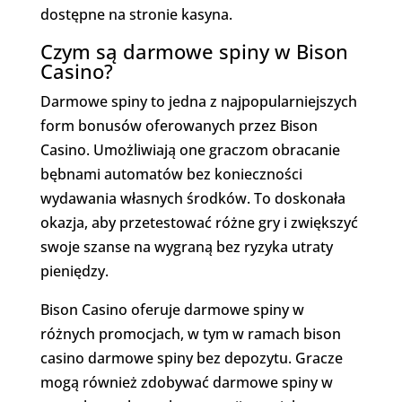
dostępne na stronie kasyna.
Czym są darmowe spiny w Bison
Casino?
Darmowe spiny to jedna z najpopularniejszych
form bonusów oferowanych przez Bison
Casino. Umożliwiają one graczom obracanie
bębnami automatów bez konieczności
wydawania własnych środków. To doskonała
okazja, aby przetestować różne gry i zwiększyć
swoje szanse na wygraną bez ryzyka utraty
pieniędzy.
Bison Casino oferuje darmowe spiny w
różnych promocjach, w tym w ramach bison
casino darmowe spiny bez depozytu. Gracze
mogą również zdobywać darmowe spiny w