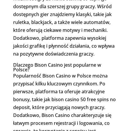
dostępnym dla szerszej grupy graczy. Wśród
dostępnych gier znajdziemy klasyki, takie jak
ruletka, blackjack, a także wiele automatów,
które oferują ciekawe motywy i mechaniki.
Dodatkowo, platforma zapewnia wysokiej
jakości grafikę i płynność działania, co wpływa
na pozytywne doświadczenia graczy.
Dlaczego Bison Casino jest popularne w
Polsce?
Popularność Bison Casino w Polsce można
przypisać kilku kluczowym czynnikom. Po
pierwsze, platforma ta oferuje atrakcyjne
bonusy, takie jak bison casino 50 free spins no
deposit, które przyciągają nowych graczy.
Dodatkowo, Bison Casino charakteryzuje się
łatwym procesem rejestracji i logowania, co