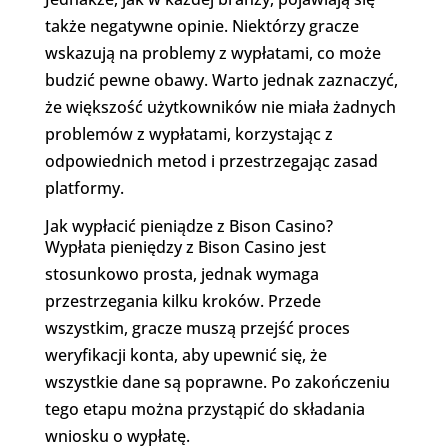
także negatywne opinie. Niektórzy gracze
wskazują na problemy z wypłatami, co może
budzić pewne obawy. Warto jednak zaznaczyć,
że większość użytkowników nie miała żadnych
problemów z wypłatami, korzystając z
odpowiednich metod i przestrzegając zasad
platformy.
Jak wypłacić pieniądze z Bison Casino?
Wypłata pieniędzy z Bison Casino jest
stosunkowo prosta, jednak wymaga
przestrzegania kilku kroków. Przede
wszystkim, gracze muszą przejść proces
weryfikacji konta, aby upewnić się, że
wszystkie dane są poprawne. Po zakończeniu
tego etapu można przystąpić do składania
wniosku o wypłatę.