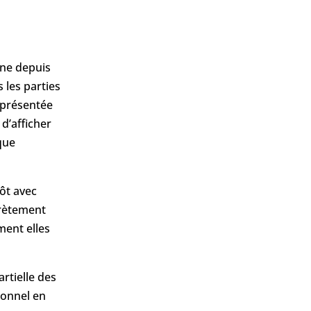
gne depuis
 les parties
t présentée
 d’afficher
que
ôt avec
rètement
ment elles
rtielle des
ionnel en