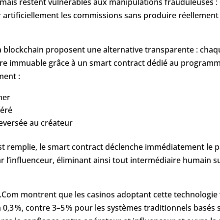
mais restent vulnérables aux manipulations frauduleuses : 
r artificiellement les commissions sans produire réellement
la blockchain proposent une alternative transparente : cha
istre immuable grâce à un smart contract dédié au program
ment :
mer
féré
reversée au créateur
 est remplie, le smart contract déclenche immédiatement le 
par l’influenceur, éliminant ainsi tout intermédiaire humain s
.Com montrent que les casinos adoptant cette technologie 
 0,3 %, contre 3–5 % pour les systèmes traditionnels basés 