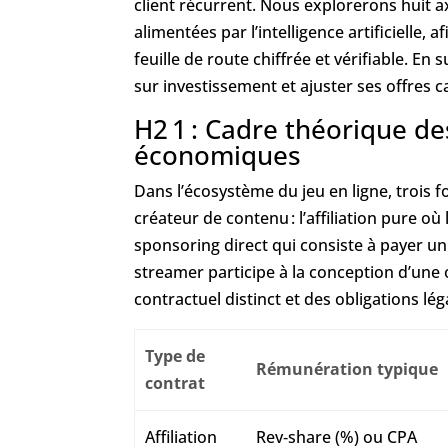
client récurrent. Nous explorerons huit 
alimentées par l’intelligence artificielle
feuille de route chiffrée et vérifiable. E
sur investissement et ajuster ses offres c
H2 1 : Cadre théorique d
économiques
Dans l’écosystème du jeu en ligne, trois f
créateur de contenu : l’affiliation pure 
sponsoring direct qui consiste à payer un c
streamer participe à la conception d’une 
contractuel distinct et des obligations lég
Type de
Rémunération typique
contrat
Affiliation
Rev‑share (%) ou CPA