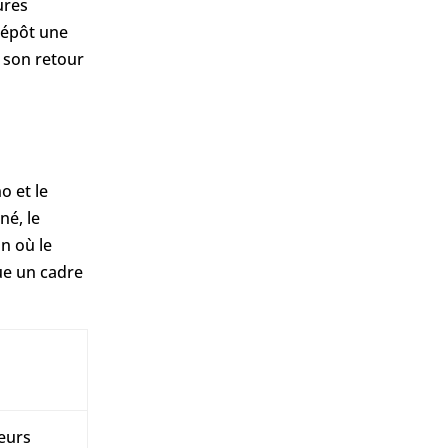
ures
 dépôt une
r son retour
o et le
né, le
on où le
que un cadre
eurs