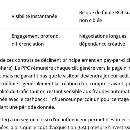
Risque de faible ROI si
Visibilité instantanée
non ciblée
Engagement profond,
Négociations longues,
différenciation
dépendance créative
 ces contrats se déclinent principalement en pay‑per‑click
share). Le PPC rémunère chaque clic généré vers la page d’i
e mais ne garantit pas que le visiteur deviendra joueur actif
on définie – généralement la création d’un compte – avant qu
alité du trafic tout en restant sensible aux fraudes automat
gnée avec le cashback : l’influenceur perçoit un pourcentage
endant une période donnée.
t (CLV) à un segment issu d’un influenceur permet d’estimer 
es, alors que le coût d’acquisition (CAC) mesure l’investi