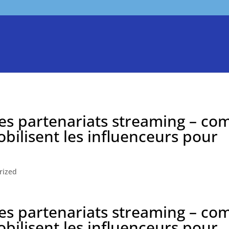
des partenariats streaming – c
obilisent les influenceurs pour
rized
des partenariats streaming – c
obilisent les influenceurs pour