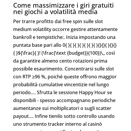
Come massimizzare i giri gratuiti
nei giochi a volatilità media
Per trarre profitto dai free spin sulle slot
medium volatility occorre gestire attentamente
bankroll e tempistiche:. Inizia impostando una
puntata base pari allo 0{ }{ }{ }{ }{ }{ }{ }{}{}{ }{}{}
{ }${\frac}{ }! (\frac{\text {budget}}{100})\,, così
da garantire almeno cento rotazioni prima
possibile esaurimento. Concentrarsi sulle slot
con RTP ≥96 %, poiché queste offrono maggior
probabilità cumulative vincentizie nel lungo
periodo…. Sfrutta le sessione Happy Hour se
disponibili ‑ spesso accompagnano periodiche
aumentanze sui moltiplicatori o sugli scatter
payout…. Infine tienilo sotto controllo usando
uno strumento tracker interno al casinò