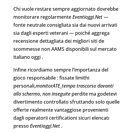
Chi vuole restare sempre aggiornato dovrebbe
monitorare regolarmente
Eventioggi.Net
—
fonte neutrale consigliata sia dai nuovi arrivati
sia dagli esperti veterani — poiché aggrega
recensione dettagliata dei migliori siti de
scommesse non AAMS disponibili sul mercato
italiano oggi​​​ .
Infine ricordiamo sempre l’importanza del
gioco responsabile : fissate lim­it­hi
personali,
monitorATE_tempo trascorso davanti
allo schermo
,
non inseguite
perdite ma godetevi
divertimento controlla­to sfruttan­do solo quelle
offerte realmente vantaggiose provenienti
dagli operatorii certificatio ni sicuri elencat‌ı
presso
Eventioggi.Net
.