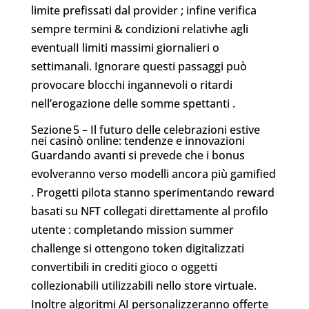
limite prefissati dal provider ; infine verifica
sempre termini & condizioni relativhe agli
eventualI limiti massimi giornalieri o
settimanali⁠‌. Ignorare questi passaggi può
provocare blocchi ingannevoli o ritardi
nell’erogazione delle somme spettanti ​​.
Sezione 5 – Il futuro delle celebrazioni estive
nei casinò online: tendenze e innovazioni
Guardando avanti si prevede che i bonus
evolveranno verso modelli ancora più gamified
. Progetti pilota stanno sperimentando reward
basati su NFT collegati direttamente al profilo
utente : completando mission summer
challenge si ottengono token digitalizzati
convertibili in crediti gioco o oggetti
collezionabili utilizzabili nello store virtuale​​​.
Inoltre algoritmi AI personalizzeranno offerte