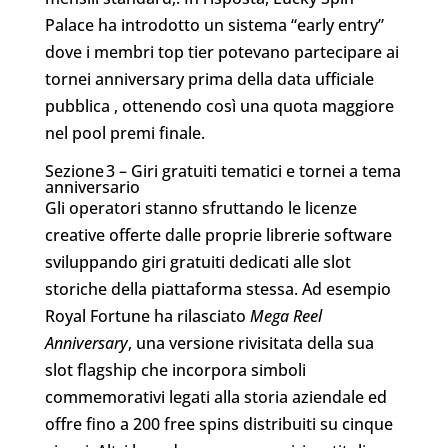
Palace ha introdotto un sistema “early entry”
dove i membri top tier potevano partecipare ai
tornei anniversary prima della data ufficiale
pubblica , ottenendo così una quota maggiore
nel pool premi finale​​.​
Sezione 3 – Giri gratuiti tematici e tornei a tema
anniversario
Gli operatori stanno sfruttando le licenze
creative offerte dalle proprie librerie software
sviluppando giri gratuiti dedicati alle slot
storiche della piattaforma stessa​. Ad esempio
Royal Fortune ha rilasciato
Mega Reel
Anniversary
, una versione rivisitata della sua
slot flagship che incorpora simboli
commemorativi legati alla storia aziendale ed
offre fino a ​200 free spins distribuiti su cinque