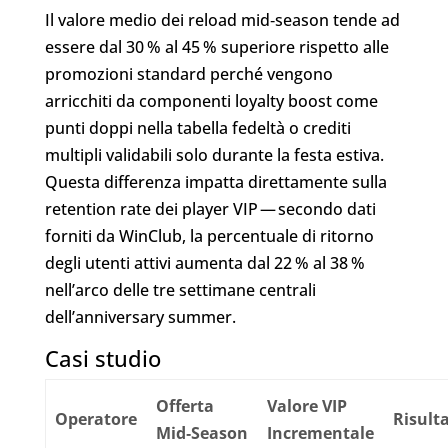
Il valore medio dei reload mid‑season tende ad
essere dal 30 %​ al 45 %​ superiore rispetto alle
promozioni standard perché vengono
arricchiti da componenti loyalty boost come
punti doppi nella tabella fedeltà o crediti
multipli validabili solo durante la festa estiva​.
Questa differenza impatta direttamente sulla
retention rate dei player VIP — secondo dati
forniti da WinClub, la percentuale di ritorno
degli utenti attivi aumenta dal 22 %​ al 38 %​
nell’arco delle tre settimane centrali
dell’anniversary summer​​‍.
Casi studio
Offerta
Valore VIP
Operatore
Risult
Mid‑Season
Incrementale