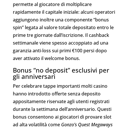
permette al giocatore di moltiplicare
rapidamente il capitale iniziale: alcuni operatori
aggiungono inoltre una componente “bonus
spin” legata al valore totale depositato entro le
prime tre giornate dall’iscrizione​​​. Il cashback
settimanale viene spesso accoppiato ad una
garanzia anti‑loss sui primi €100 persi dopo
aver attivato il welcome bonus​.​
Bonus “no deposit” esclusivi per
gli anniversari
Per celebrare tappe importanti molti casino
hanno introdotto offerte senza deposito
appositamente riservate agli utenti registrati
durante la settimana dell’anniversario​. Questi
bonus consentono ai giocatori di provare slot
ad alta volatilità come
Gonzo’s Quest Megaways