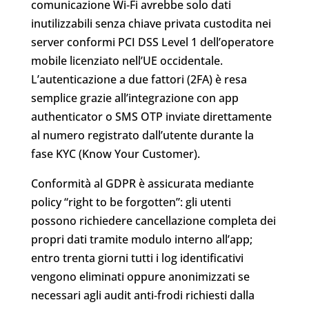
comunicazione Wi‑Fi avrebbe solo dati
inutilizzabili senza chiave privata custodita nei
server conformi PCI DSS Level 1 dell’operatore
mobile licenziato nell’UE occidentale.
L’autenticazione a due fattori (2FA) è resa
semplice grazie all’integrazione con app
authenticator o SMS OTP inviate direttamente
al numero registrato dall’utente durante la
fase KYC (Know Your Customer).
Conformità al GDPR è assicurata mediante
policy “right to be forgotten”: gli utenti
possono richiedere cancellazione completa dei
propri dati tramite modulo interno all’app;
entro trenta giorni tutti i log identificativi
vengono eliminati oppure anonimizzati se
necessari agli audit anti‐frodi richiesti dalla