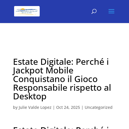
Estate Digitale: Perché i
Jackpot Mobile
Conquistano il Gioco
Responsabile rispetto al
Desktop
by
Julie Valde Lopez
|
Oct 24, 2025
|
Uncategorized