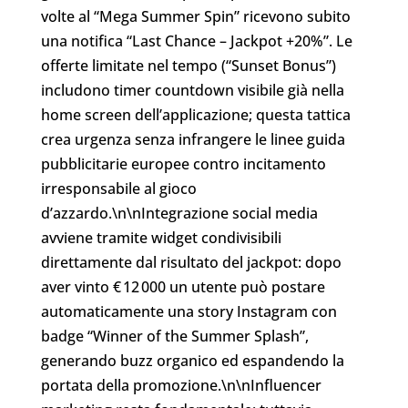
volte al “Mega Summer Spin” ricevono subito
una notifica “Last Chance – Jackpot +20%”. Le
offerte limitate nel tempo (“Sunset Bonus”)
includono timer countdown visibile già nella
home screen dell’applicazione; questa tattica
crea urgenza senza infrangere le linee guida
pubblicitarie europee contro incitamento
irresponsabile al gioco
d’azzardo.\n\nIntegrazione social media
avviene tramite widget condivisibili
direttamente dal risultato del jackpot: dopo
aver vinto € 12 000 un utente può postare
automaticamente una story Instagram con
badge “Winner of the Summer Splash”,
generando buzz organico ed espandendo la
portata della promozione.\n\nInfluencer