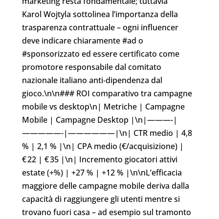
marketing resta fondamentale; tuttavia
Karol Wojtyla sottolinea l’importanza della
trasparenza contrattuale – ogni influencer
deve indicare chiaramente #ad o
#sponsorizzato ed essere certificato come
promotore responsabile dal comitato
nazionale italiano anti‐dipendenza dal
gioco.\n\n### ROI comparativo tra campagne
mobile vs desktop\n| Metriche | Campagne
Mobile | Campagne Desktop |\n|———-|
—————-|——————|\n| CTR medio | 4,8
% | 2,1 % |\n| CPA medio (€/acquisizione) |
€ 22 | € 35 |\n| Incremento giocatori attivi
estate (+%) | +27 % | +12 % |\n\nL’efficacia
maggiore delle campagne mobile deriva dalla
capacità di raggiungere gli utenti mentre si
trovano fuori casa – ad esempio sul tramonto