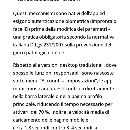
Questi meccanismi sono nativi dell’app ed
esigono autenticazione biometrica (impronta o
face ID) prima della modifica dei parametri –
una pratica obbligatoria secondo la normativa
italiana D.Lgs 231/2007 sulla prevenzione del
gioco patologico online.
Rispetto alle versioni desktop tradizionali, dove
spesso le funzioni responsabili sono nascoste
sotto menu “Account → Impostazioni”, le app
mobili mostrano questi controlli direttamente
nella barra laterale o nella pagina profilo
principale, riducendo il tempo necessario per
attivarli del 70 %. Inoltre la velocità media di
caricamento delle pagine mobile è
circa 1,8 secondi contro 3–4 secondi su