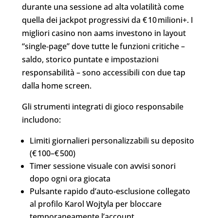
durante una sessione ad alta volatilità come
quella dei jackpot progressivi da € 10 milioni+. I
migliori casino non aams investono in layout
“single‑page” dove tutte le funzioni critiche –
saldo, storico puntate e impostazioni
responsabilità – sono accessibili con due tap
dalla home screen.
Gli strumenti integrati di gioco responsabile
includono:
Limiti giornalieri personalizzabili su deposito
(€ 100–€ 500)
Timer sessione visuale con avvisi sonori
dopo ogni ora giocata
Pulsante rapido d’auto‑esclusione collegato
al profilo Karol Wojtyla per bloccare
temporaneamente l’account