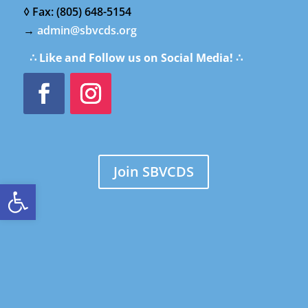
◊ Fax: (805) 648-5154
→
admin@sbvcds.org
∴ Like and Follow us on Social Media! ∴
Join SBVCDS
Open toolbar