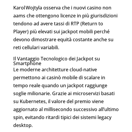
Karol Wojtyla osserva che i nuovi casino non
aams che ottengono licenze in più giurisdizioni
tendono ad avere tassi di RTP (Return to
Player) più elevati sui jackpot mobili perché
devono dimostrare equità costante anche su
reti cellulari variabili.
Il Vantaggio Tecnologico dei Jackpot su
Smartphone
Le moderne architetture cloud‑native
permettono ai casinò mobile di scalare in
tempo reale quando un jackpot raggiunge
soglie milionarie. Grazie ai microservizi basati
su Kubernetes, il valore del premio viene
aggiornato al millisecondo successivo all’ultimo
spin, evitando ritardi tipici dei sistemi legacy
desktop.