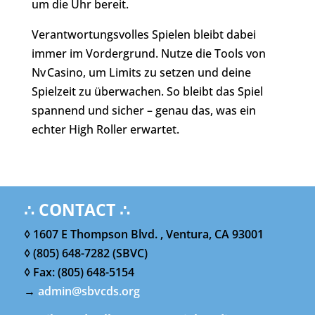
um die Uhr bereit.
Verantwortungsvolles Spielen bleibt dabei
immer im Vordergrund. Nutze die Tools von
Nv Casino, um Limits zu setzen und deine
Spielzeit zu überwachen. So bleibt das Spiel
spannend und sicher – genau das, was ein
echter High Roller erwartet.
∴ CONTACT ∴
◊ 1607 E Thompson Blvd. , Ventura, CA 93001
◊ (805) 648-7282 (SBVC)
◊ Fax: (805) 648-5154
→
admin@sbvcds.org