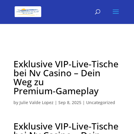
Exklusive VIP‑Live‑Tische
bei Nv Casino – Dein
Weg zu
Premium‑Gameplay
by
Julie Valde Lopez
|
Sep 8, 2025
|
Uncategorized
Exklusive VIP‑Live‑Tische