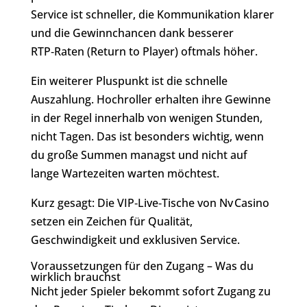
Service ist schneller, die Kommunikation klarer
und die Gewinnchancen dank besserer
RTP‑Raten (Return to Player) oftmals höher.
Ein weiterer Pluspunkt ist die schnelle
Auszahlung. Hochroller erhalten ihre Gewinne
in der Regel innerhalb von wenigen Stunden,
nicht Tagen. Das ist besonders wichtig, wenn
du große Summen managst und nicht auf
lange Wartezeiten warten möchtest.
Kurz gesagt: Die VIP‑Live‑Tische von Nv Casino
setzen ein Zeichen für Qualität,
Geschwindigkeit und exklusiven Service.
Voraussetzungen für den Zugang – Was du
wirklich brauchst
Nicht jeder Spieler bekommt sofort Zugang zu