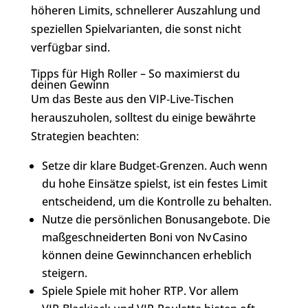
höheren Limits, schnellerer Auszahlung und
speziellen Spielvarianten, die sonst nicht
verfügbar sind.
Tipps für High Roller – So maximierst du
deinen Gewinn
Um das Beste aus den VIP‑Live‑Tischen
herauszuholen, solltest du einige bewährte
Strategien beachten:
Setze dir klare Budget‑Grenzen. Auch wenn
du hohe Einsätze spielst, ist ein festes Limit
entscheidend, um die Kontrolle zu behalten.
Nutze die persönlichen Bonusangebote. Die
maßgeschneiderten Boni von Nv Casino
können deine Gewinnchancen erheblich
steigern.
Spiele Spiele mit hoher RTP. Vor allem