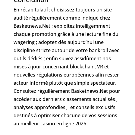
En récapitulatif : choisissez toujours un site
audité régulièrement comme indiqué chez
Basketnews.Net ; exploitez intelligemment
chaque promotion grâce à une lecture fine du
wagering ; adoptez dès aujourd’hui une
discipline stricte autour de votre bankroll avec
outils dédiés ; enfin suivez assidûment nos
mises à jour concernant blockchain, VR et
nouvelles régulations européennes afin rester
acteur informé plutôt que simple spectateur.​
Consultez régulièrement Basketnews.Net pour
accéder aux derniers classements actualisés、
analyses approfondies、et conseils exclusifs
destinés à optimiser chacune de vos sessions
au meilleur casino en ligne 2026.​