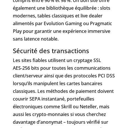
compris entre 96 % et 98 %. Un bon site offre
également une bibliothèque équilibrée : slots
modernes, tables classiques et live dealer
alimentés par Evolution Gaming ou Pragmatic
Play pour garantir une expérience immersive
sans latence notable.
Sécurité des transactions
Les sites fiables utilisent un cryptage SSL
AES‑256 bits pour toutes les communications
client/serveur ainsi que des protocoles PCI DSS
lorsqu’ils manipulent les cartes bancaires
classiques. Les méthodes de paiement doivent
couvrir SEPA instantané, portefeuilles
électroniques comme Skrill ou Neteller, mais
aussi les crypto‑monnaies si vous cherchez
davantage d’anonymat – toujours vérifié sur