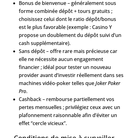
Bonus de bienvenue – généralement sous
forme combinée dépôt + tours gratuits ;
choisissez celui dont le ratio dépôt/bonus
est le plus favorable (exemple : Casino Y
propose un doublement du dépôt suivi d’un
cash supplémentaire).
Sans dépôt – offre rare mais précieuse car
elle ne nécessite aucun engagement
financier ; idéal pour tester un nouveau
provider avant d’investir réellement dans ses
machines vidéo‑poker telles que
Joker Poker
Pro
.
Cashback – rembourse partiellement vos
pertes mensuelles ; privilégiez ceux avec un
plafonnement raisonnable afin d’éviter un
effet “cercle vicieux”.
Conditions de mise à surveiller