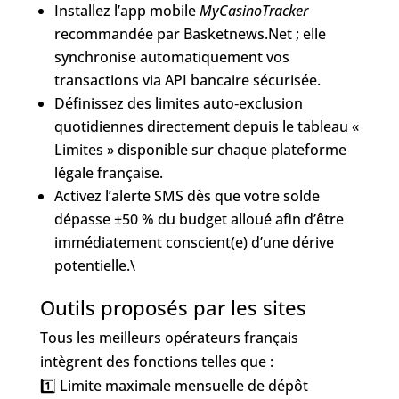
Installez l’app mobile
MyCasinoTracker
recommandée par Basketnews.Net ; elle
synchronise automatiquement vos
transactions via API bancaire sécurisée.
Définissez des limites auto‑exclusion
quotidiennes directement depuis le tableau «
Limites » disponible sur chaque plateforme
légale française.
Activez l’alerte SMS dès que votre solde
dépasse ±50 % du budget alloué afin d’être
immédiatement conscient(e) d’une dérive
potentielle.\
Outils proposés par les sites
Tous les meilleurs opérateurs français
intègrent des fonctions telles que :
1️⃣ Limite maximale mensuelle de dépôt