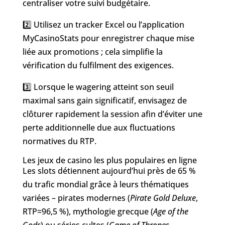
centraliser votre suivi budgétaire.
2️⃣ Utilisez un tracker Excel ou l’application
MyCasinoStats pour enregistrer chaque mise
liée aux promotions ; cela simplifie la
vérification du fulfilment des exigences.
3️⃣ Lorsque le wagering atteint son seuil
maximal sans gain significatif, envisagez de
clôturer rapidement la session afin d’éviter une
perte additionnelle due aux fluctuations
normatives du RTP.
Les jeux de casino les plus populaires en ligne
Les slots détiennent aujourd’hui près de 65 %
du trafic mondial grâce à leurs thématiques
variées – pirates modernes (
Pirate Gold Deluxe
,
RTP≈96,5 %), mythologie grecque (
Age of the