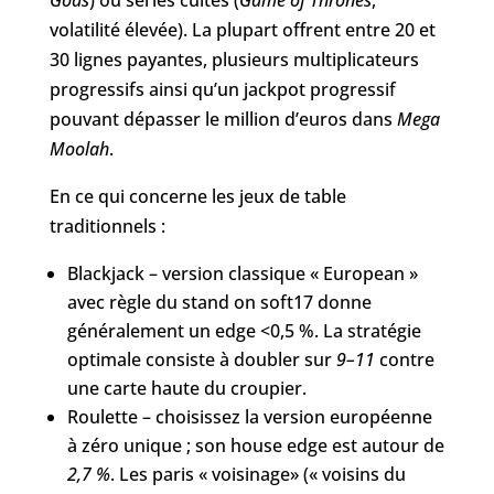
Gods
) ou séries cultes (
Game of Thrones
,
volatilité élevée). La plupart offrent entre 20 et
30 lignes payantes, plusieurs multiplicateurs
progressifs ainsi qu’un jackpot progressif
pouvant dépasser le million d’euros dans
Mega
Moolah
.
En ce qui concerne les jeux de table
traditionnels :
Blackjack – version classique « European »
avec règle du stand on soft17 donne
généralement un edge <0,5 %. La stratégie
optimale consiste à doubler sur
9–11
contre
une carte haute du croupier.
Roulette – choisissez la version européenne
à zéro unique ; son house edge est autour de
2,7 %
. Les paris « voisinage» (« voisins du