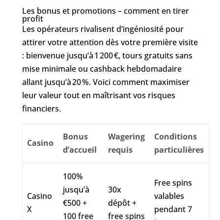
Les bonus et promotions – comment en tirer
profit
Les opérateurs rivalisent d’ingéniosité pour
attirer votre attention dès votre première visite
: bienvenue jusqu’à 1 200 €, tours gratuits sans
mise minimale ou cashback hebdomadaire
allant jusqu’à 20 %. Voici comment maximiser
leur valeur tout en maîtrisant vos risques
financiers.
Bonus
Wagering
Conditions
Casino
d’accueil
requis
particulières
100%
Free spins
jusqu’à
30x
Casino
valables
€500 +
dépôt +
X
pendant 7
100 free
free spins