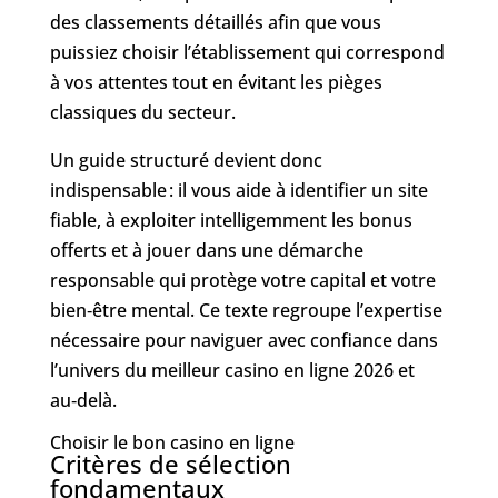
des classements détaillés afin que vous
puissiez choisir l’établissement qui correspond
à vos attentes tout en évitant les pièges
classiques du secteur.
Un guide structuré devient donc
indispensable : il vous aide à identifier un site
fiable, à exploiter intelligemment les bonus
offerts et à jouer dans une démarche
responsable qui protège votre capital et votre
bien‑être mental. Ce texte regroupe l’expertise
nécessaire pour naviguer avec confiance dans
l’univers du meilleur casino en ligne 2026 et
au‑delà.
Choisir le bon casino en ligne
Critères de sélection
fondamentaux