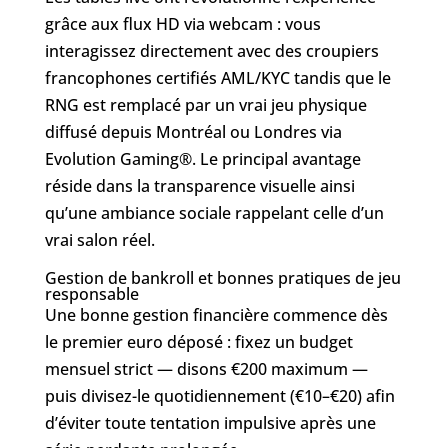
grâce aux flux HD via webcam : vous
interagissez directement avec des croupiers
francophones certifiés AML/KYC tandis que le
RNG est remplacé par un vrai jeu physique
diffusé depuis Montréal ou Londres via
Evolution Gaming®. Le principal avantage
réside dans la transparence visuelle ainsi
qu’une ambiance sociale rappelant celle d’un
vrai salon réel.
Gestion de bankroll et bonnes pratiques de jeu
responsable
Une bonne gestion financière commence dès
le premier euro déposé : fixez un budget
mensuel strict — disons €200 maximum —
puis divisez-le quotidiennement (€10–€20) afin
d’éviter toute tentation impulsive après une