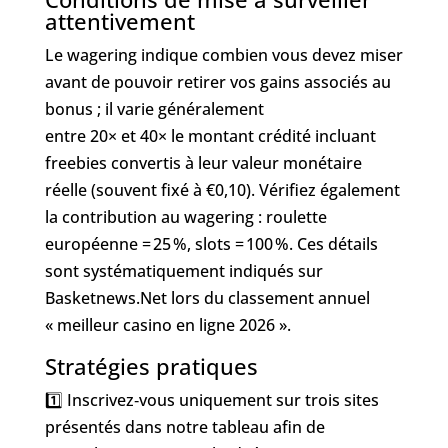
attentivement
Le wagering indique combien vous devez miser
avant de pouvoir retirer vos gains associés au
bonus ; il varie généralement
entre 20× et 40× le montant crédité incluant
freebies convertis à leur valeur monétaire
réelle (souvent fixé à €0,10). Vérifiez également
la contribution au wagering : roulette
européenne = 25 %, slots = 100 %. Ces détails
sont systématiquement indiqués sur
Basketnews.Net lors du classement annuel
« meilleur casino en ligne 2026 ».
Stratégies pratiques
1️⃣ Inscrivez‑vous uniquement sur trois sites
présentés dans notre tableau afin de