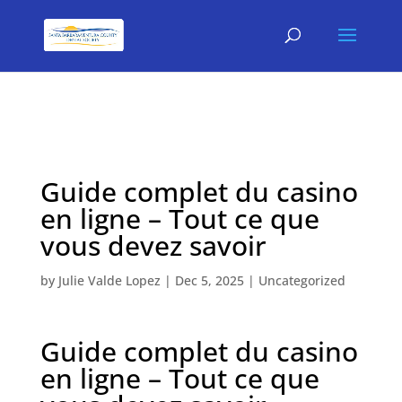
Guide complet du casino
en ligne – Tout ce que
vous devez savoir
by
Julie Valde Lopez
|
Dec 5, 2025
|
Uncategorized
Guide complet du casino
en ligne – Tout ce que