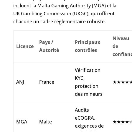
incluent la Malta Gaming Authority (MGA) et la
UK Gambling Commission (UKGC), qui offrent
chacune un cadre réglementaire robuste.
Niveau
Pays /
Principaux
Licence
de
Autorité
contrôles
confian
Vérification
KYC,
ANJ
France
★★★★
protection
des mineurs
Audits
eCOGRA,
MGA
Malte
★★★★
exigences de