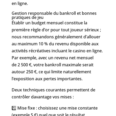
en ligne.
Gestion responsable du bankroll et bonnes
pratiques de jeu
Établir un budget mensuel constitue la
première règle d’or pour tout joueur sérieux ;
nous recommandons généralement d’allouer
au maximum 10 % du revenu disponible aux
activités récréatives incluant le casino en ligne.
Par exemple, avec un revenu net mensuel
de 2 500 €, votre bankroll maximale serait
autour 250 €, ce qui limite naturellement
l’exposition aux pertes importantes.
Deux techniques courantes permettent de
contrôler davantage vos mises :
1️⃣ Mise fixe : choisissez une mise constante
(exemple 5 €) quel que soit le résultat