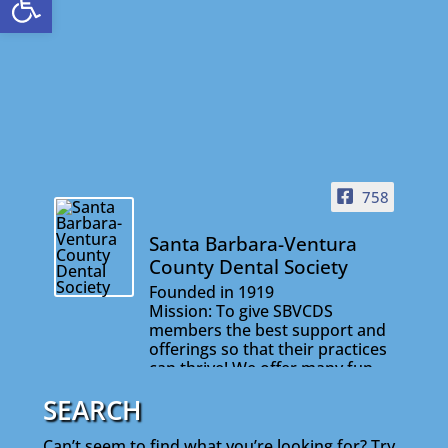
758
Santa Barbara-Ventura
County Dental Society
Founded in 1919
Mission: To give SBVCDS
members the best support and
offerings so that their practices
can thrive! We offer many fun
and informative events that will
SEARCH
help you stay connected with
your colleagues and on the
cutting edge of your profession.
Can’t seem to find what you’re looking for? Try