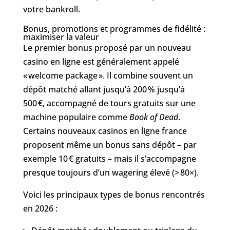
votre bankroll.
Bonus, promotions et programmes de fidélité :
maximiser la valeur
Le premier bonus proposé par un nouveau
casino en ligne est généralement appelé
« welcome package ». Il combine souvent un
dépôt matché allant jusqu’à 200 % jusqu’à
500 €, accompagné de tours gratuits sur une
machine populaire comme
Book of Dead
.
Certains nouveaux casinos en ligne france
proposent même un bonus sans dépôt – par
exemple 10 € gratuits – mais il s’accompagne
presque toujours d’un wagering élevé (> 80×).
Voici les principaux types de bonus rencontrés
en 2026 :