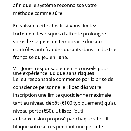
afin que le système reconnaisse votre
méthode comme sûre.
En suivant cette checklist vous limitez
fortement les risques d’attente prolongée
voire de suspension temporaire due aux
contrôles anti‑fraude courants dans l’industrie
française du jeu en ligne.
VI️⃣ Jouer responsablement – conseils pour
une expérience ludique sans risques
Le jeu responsable commence par la prise de
conscience personnelle : fixez dès votre
inscription une limite quotidienne maximale
tant au niveau dépôt (€100 typiquement) qu’au
niveau perte (€50). Utilisez l’outil
auto‑exclusion proposé par chaque site – il
bloque votre accès pendant une période