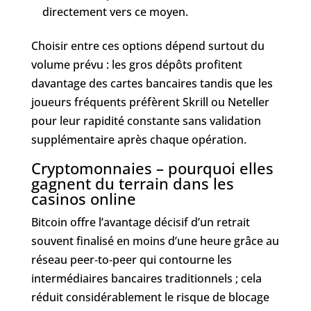
directement vers ce moyen.
Choisir entre ces options dépend surtout du
volume prévu : les gros dépôts profitent
davantage des cartes bancaires tandis que les
joueurs fréquents préfèrent Skrill ou Neteller
pour leur rapidité constante sans validation
supplémentaire après chaque opération.
Cryptomonnaies – pourquoi elles
gagnent du terrain dans les
casinos online
Bitcoin offre l’avantage décisif d’un retrait
souvent finalisé en moins d’une heure grâce au
réseau peer‑to‑peer qui contourne les
intermédiaires bancaires traditionnels ; cela
réduit considérablement le risque de blocage