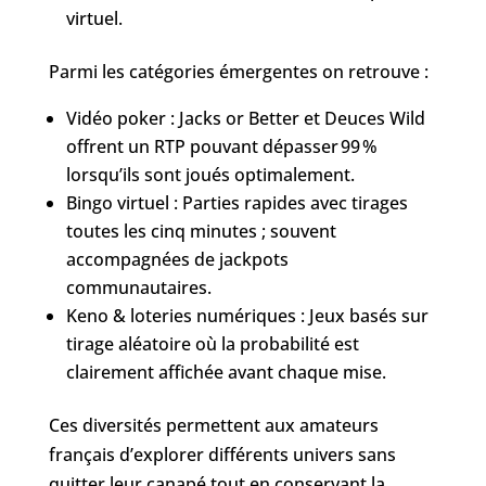
virtuel.
Parmi les catégories émergentes on retrouve :
Vidéo poker : Jacks or Better et Deuces Wild
offrent un RTP pouvant dépasser 99 %
lorsqu’ils sont joués optimalement.
Bingo virtuel : Parties rapides avec tirages
toutes les cinq minutes ; souvent
accompagnées de jackpots
communautaires.
Keno & loteries numériques : Jeux basés sur
tirage aléatoire où la probabilité est
clairement affichée avant chaque mise.
Ces diversités permettent aux amateurs
français d’explorer différents univers sans
quitter leur canapé tout en conservant la