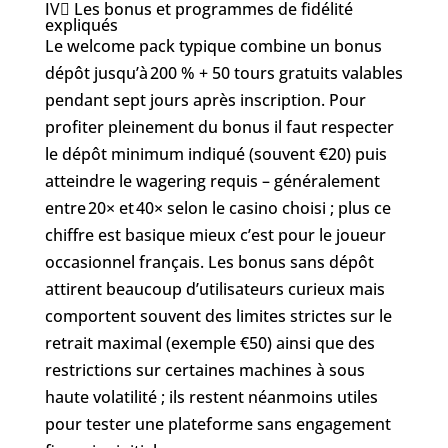
IV️⃣ Les bonus et programmes de fidélité
expliqués
Le welcome pack typique combine un bonus
dépôt jusqu’à 200 % + 50 tours gratuits valables
pendant sept jours après inscription. Pour
profiter pleinement du bonus il faut respecter
le dépôt minimum indiqué (souvent €20) puis
atteindre le wagering requis – généralement
entre 20× et 40× selon le casino choisi ; plus ce
chiffre est basique mieux c’est pour le joueur
occasionnel français. Les bonus sans dépôt
attirent beaucoup d’utilisateurs curieux mais
comportent souvent des limites strictes sur le
retrait maximal (exemple €50) ainsi que des
restrictions sur certaines machines à sous
haute volatilité ; ils restent néanmoins utiles
pour tester une plateforme sans engagement