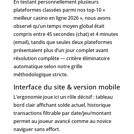
En testant personnellement plusieurs
plateformes classées parmi nos top‑10 «
meilleur casino en ligne 2026 », nous avons
observé qu’un temps moyen global était
compris entre 45 secondes (chat) et 4 minutes
(email), tandis que seules deux plateformes
présentaient plus d’un jour complet avant
résolution complète — critère éliminatoire
automatique selon notre grille
méthodologique stricte.
Interface du site & version mobile
L’ergonomie joue ici un rôle décisif : tableau
bord clair affichant solde actuel, historique
transactions filtrable par date/jeu/montant
permet au joueur avancé comme au novice
naviguer sans effort.