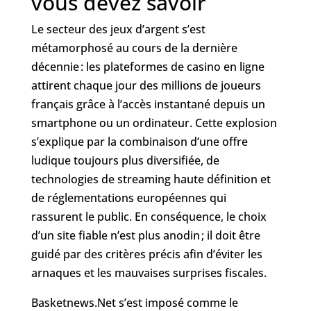
vous devez savoir
Le secteur des jeux d’argent s’est
métamorphosé au cours de la dernière
décennie : les plateformes de casino en ligne
attirent chaque jour des millions de joueurs
français grâce à l’accès instantané depuis un
smartphone ou un ordinateur. Cette explosion
s’explique par la combinaison d’une offre
ludique toujours plus diversifiée, de
technologies de streaming haute définition et
de réglementations européennes qui
rassurent le public. En conséquence, le choix
d’un site fiable n’est plus anodin ; il doit être
guidé par des critères précis afin d’éviter les
arnaques et les mauvaises surprises fiscales.
Basketnews.Net s’est imposé comme le