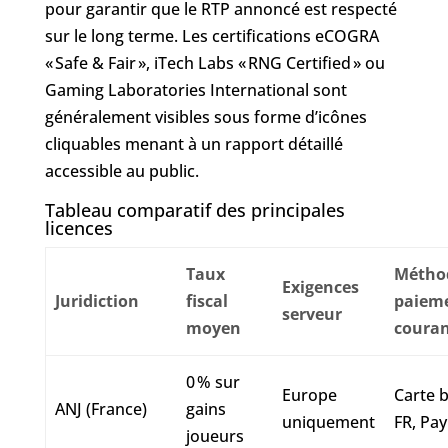
pour garantir que le RTP annoncé est respecté
sur le long terme. Les certifications eCOGRA
« Safe & Fair », iTech Labs « RNG Certified » ou
Gaming Laboratories International sont
généralement visibles sous forme d’icônes
cliquables menant à un rapport détaillé
accessible au public.
Tableau comparatif des principales
licences
Taux
Métho
Exigences
Juridiction
fiscal
paiem
serveur
moyen
coura
0 % sur
Europe
Carte 
ANJ (France)
gains
uniquement
FR, PayP
joueurs