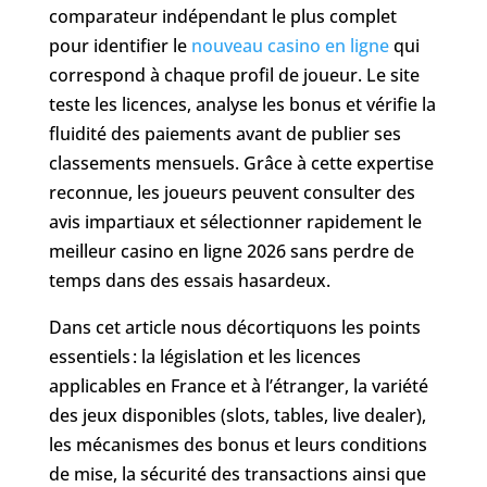
comparateur indépendant le plus complet
pour identifier le
nouveau casino en ligne
qui
correspond à chaque profil de joueur. Le site
teste les licences, analyse les bonus et vérifie la
fluidité des paiements avant de publier ses
classements mensuels. Grâce à cette expertise
reconnue, les joueurs peuvent consulter des
avis impartiaux et sélectionner rapidement le
meilleur casino en ligne 2026 sans perdre de
temps dans des essais hasardeux.
Dans cet article nous décortiquons les points
essentiels : la législation et les licences
applicables en France et à l’étranger, la variété
des jeux disponibles (slots, tables, live dealer),
les mécanismes des bonus et leurs conditions
de mise, la sécurité des transactions ainsi que