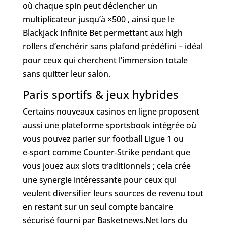
où chaque spin peut déclencher un
multiplicateur jusqu’à ×500 , ainsi que le
Blackjack Infinite Bet permettant aux high
rollers d’enchérir sans plafond prédéfini – idéal
pour ceux qui cherchent l’immersion totale
sans quitter leur salon.
Paris sportifs & jeux hybrides
Certains nouveaux casinos en ligne proposent
aussi une plateforme sportsbook intégrée où
vous pouvez parier sur football Ligue 1 ou
e‑sport comme Counter‑Strike pendant que
vous jouez aux slots traditionnels ; cela crée
une synergie intéressante pour ceux qui
veulent diversifier leurs sources de revenu tout
en restant sur un seul compte bancaire
sécurisé fourni par Basketnews.Net lors du