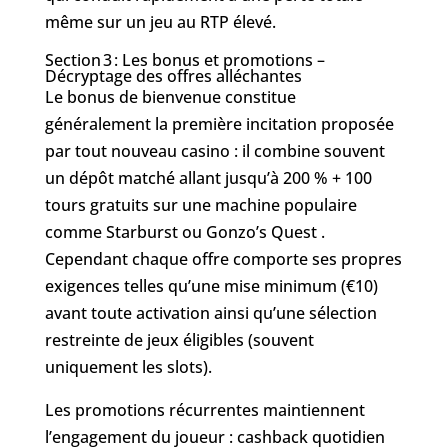
même sur un jeu au RTP élevé.
Section 3 : Les bonus et promotions –
Décryptage des offres alléchantes
Le bonus de bienvenue constitue
généralement la première incitation proposée
par tout nouveau casino : il combine souvent
un dépôt matché allant jusqu’à 200 % + 100
tours gratuits sur une machine populaire
comme Starburst ou Gonzo’s Quest .
Cependant chaque offre comporte ses propres
exigences telles qu’une mise minimum (€10)
avant toute activation ainsi qu’une sélection
restreinte de jeux éligibles (souvent
uniquement les slots).
Les promotions récurrentes maintiennent
l’engagement du joueur : cashback quotidien