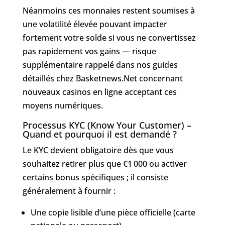
Néanmoins ces monnaies restent soumises à
une volatilité élevée pouvant impacter
fortement votre solde si vous ne convertissez
pas rapidement vos gains — risque
supplémentaire rappelé dans nos guides
détaillés chez Basketnews.Net concernant
nouveaux casinos en ligne acceptant ces
moyens numériques.
Processus KYC (Know Your Customer) –
Quand et pourquoi il est demandé ?
Le KYC devient obligatoire dès que vous
souhaitez retirer plus que €1 000 ou activer
certains bonus spécifiques ; il consiste
généralement à fournir :
Une copie lisible d’une pièce officielle (carte