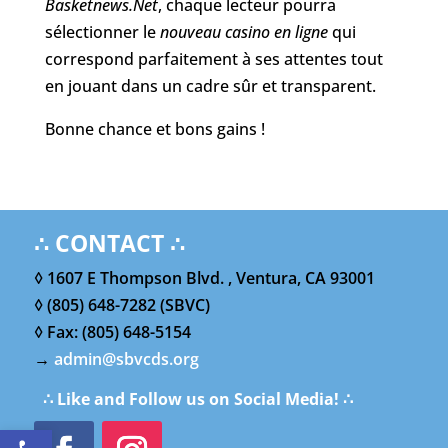
Basketnews.Net
, chaque lecteur pourra
sélectionner le
nouveau casino en ligne
qui
correspond parfaitement à ses attentes tout
en jouant dans un cadre sûr et transparent.
Bonne chance et bons gains !
∴ CONTACT ∴
◊ 1607 E Thompson Blvd. , Ventura, CA 93001
◊ (805) 648-7282 (SBVC)
◊ Fax: (805) 648-5154
→
admin@sbvcds.org
∴ Like and Follow us on Social Media! ∴
Open toolbar