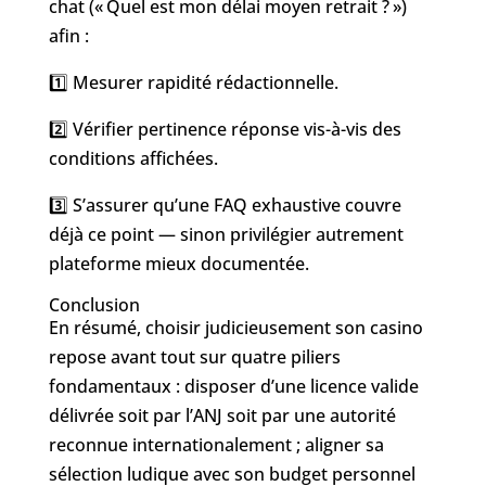
chat (« Quel est mon délai moyen retrait ? »)
afin :
1️⃣ Mesurer rapidité rédactionnelle.
2️⃣ Vérifier pertinence réponse vis-à-vis des
conditions affichées.
3️⃣ S’assurer qu’une FAQ exhaustive couvre
déjà ce point — sinon privilégier autrement
plateforme mieux documentée.
Conclusion
En résumé, choisir judicieusement son casino
repose avant tout sur quatre piliers
fondamentaux : disposer d’une licence valide
délivrée soit par l’ANJ soit par une autorité
reconnue internationalement ; aligner sa
sélection ludique avec son budget personnel