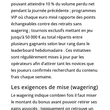
pouvant atteindre 10 % du volume perdu net
pendant la journée précédente ; programmes
VIP où chaque euro misé rapporte des points
échangeables contre des retraits sans
wagering ; tournois exclusifs mettant en jeu
jusqu’à 50 000 € au total répartis entre
plusieurs gagnants selon leur rang dans le
leaderboard hebdomadaire . Ces initiatives
sont régulièrement mises à jour par les
opérateurs afin d’attirer tant les novices que
les joueurs confirmés recherchant du contenu
frais chaque semaine.
Les exigences de mise (wagering)
Le wagering indique combien fois il faut miser
le montant du bonus avant pouvoir retirer ses
gains associés ; typiquement on retrouve un