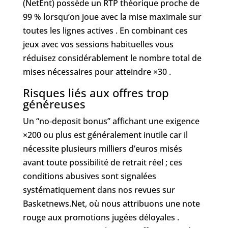
(NetEnt) possède un RTP théorique proche de
99 % lorsqu’on joue avec la mise maximale sur
toutes les lignes actives . En combinant ces
jeux avec vos sessions habituelles vous
réduisez considérablement le nombre total de
mises nécessaires pour atteindre ×30 .
Risques liés aux offres trop
généreuses
Un “no‑deposit bonus” affichant une exigence
×200 ou plus est généralement inutile car il
nécessite plusieurs milliers d’euros misés
avant toute possibilité de retrait réel ; ces
conditions abusives sont signalées
systématiquement dans nos revues sur
Basketnews.Net, où nous attribuons une note
rouge aux promotions jugées déloyales .