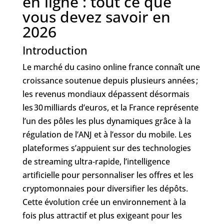
en ligne : tout ce que
vous devez savoir en
2026
Introduction
Le marché du casino online france connaît une
croissance soutenue depuis plusieurs années ;
les revenus mondiaux dépassent désormais
les 30 milliards d’euros, et la France représente
l’un des pôles les plus dynamiques grâce à la
régulation de l’ANJ et à l’essor du mobile. Les
plateformes s’appuient sur des technologies
de streaming ultra‑rapide, l’intelligence
artificielle pour personnaliser les offres et les
cryptomonnaies pour diversifier les dépôts.
Cette évolution crée un environnement à la
fois plus attractif et plus exigeant pour les