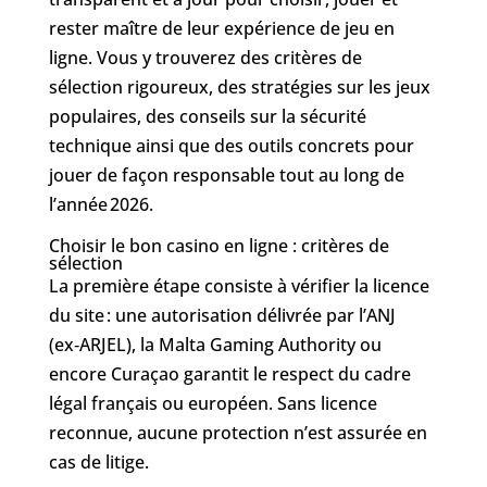
rester maître de leur expérience de jeu en
ligne. Vous y trouverez des critères de
sélection rigoureux, des stratégies sur les jeux
populaires, des conseils sur la sécurité
technique ainsi que des outils concrets pour
jouer de façon responsable tout au long de
l’année 2026.
Choisir le bon casino en ligne : critères de
sélection
La première étape consiste à vérifier la licence
du site : une autorisation délivrée par l’ANJ
(ex‑ARJEL), la Malta Gaming Authority ou
encore Curaçao garantit le respect du cadre
légal français ou européen. Sans licence
reconnue, aucune protection n’est assurée en
cas de litige.