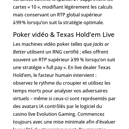
cartes « 10 », modifiant légèrement les calculs
mais conservant un RTP global supérieur
à 99 % lorsqu’on suit la stratégie optimale.
Poker vidéo & Texas Hold’em Live
Les machines vidéo poker telles que
Jacks or
Better
utilisent un RNG certifié ; elles offrent
souvent un RTP supérieur à 99 % lorsqu’on suit
une stratégie « full pay ». En live dealer Texas
Hold’em, le facteur humain intervient :
observez le rythme du croupier et utilisez les
temps morts pour analyser vos adversaires
virtuels – même si ceux-ci sont représentés par
des avatars IA contrôlés par le logiciel du
casino live Evolution Gaming. Commencez
toujours avec une mise minimale afin d’évaluer