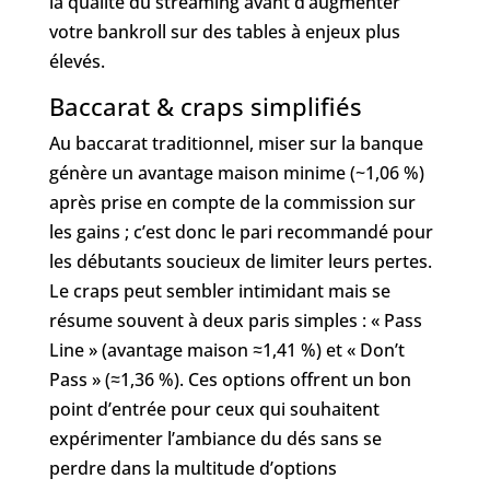
la qualité du streaming avant d’augmenter
votre bankroll sur des tables à enjeux plus
élevés.
Baccarat & craps simplifiés
Au baccarat traditionnel, miser sur la banque
génère un avantage maison minime (~1,06 %)
après prise en compte de la commission sur
les gains ; c’est donc le pari recommandé pour
les débutants soucieux de limiter leurs pertes.
Le craps peut sembler intimidant mais se
résume souvent à deux paris simples : « Pass
Line » (avantage maison ≈1,41 %) et « Don’t
Pass » (≈1,36 %). Ces options offrent un bon
point d’entrée pour ceux qui souhaitent
expérimenter l’ambiance du dés sans se
perdre dans la multitude d’options