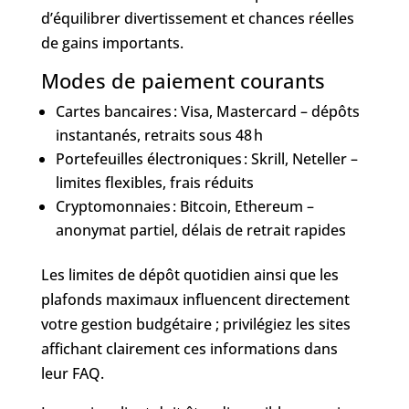
d’équilibrer divertissement et chances réelles
de gains importants.
Modes de paiement courants
Cartes bancaires : Visa, Mastercard – dépôts
instantanés, retraits sous 48 h
Portefeuilles électroniques : Skrill, Neteller –
limites flexibles, frais réduits
Cryptomonnaies : Bitcoin, Ethereum –
anonymat partiel, délais de retrait rapides
Les limites de dépôt quotidien ainsi que les
plafonds maximaux influencent directement
votre gestion budgétaire ; privilégiez les sites
affichant clairement ces informations dans
leur FAQ.