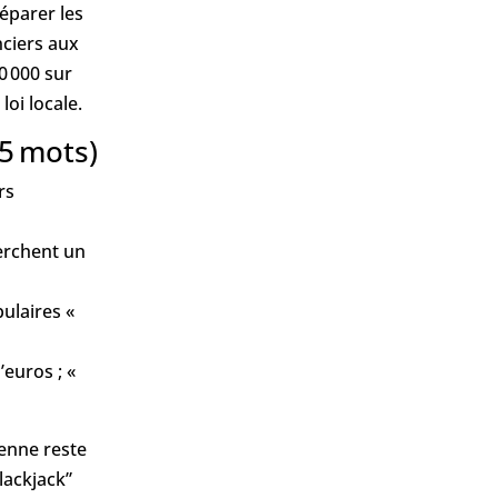
séparer les
nciers aux
0 000 sur
loi locale.
85 mots)
rs
herchent un
ulaires «
euros ; «
éenne reste
lackjack”