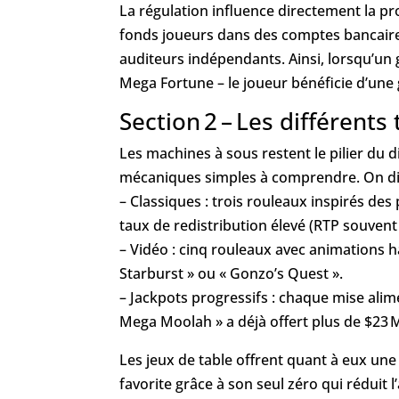
La régulation influence directement la pro
fonds joueurs dans des comptes bancaires
auditeurs indépendants. Ainsi, lorsqu’un 
Mega Fortune – le joueur bénéficie d’une g
Section 2 – Les différents
Les machines à sous restent le pilier du 
mécaniques simples à comprendre. On dis
– Classiques : trois rouleaux inspirés d
taux de redistribution élevé (RTP souvent
– Vidéo : cinq rouleaux avec animations h
Starburst » ou « Gonzo’s Quest ».
– Jackpots progressifs : chaque mise ali
Mega Moolah » a déjà offert plus de $23 M
Les jeux de table offrent quant à eux un
favorite grâce à son seul zéro qui réduit 