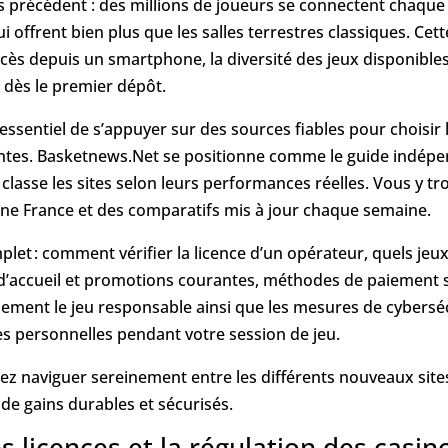
ns précédent : des millions de joueurs se connectent chaque
i offrent bien plus que les salles terrestres classiques. Ce
accès depuis un smartphone, la diversité des jeux disponibles
 dès le premier dépôt.
t essentiel de s’appuyer sur des sources fiables pour choisir 
ntes. Basketnews.Net se positionne comme le guide indépe
t classe les sites selon leurs performances réelles. Vous y t
igne France et des comparatifs mis à jour chaque semaine.
t : comment vérifier la licence d’un opérateur, quels jeux 
 d’accueil et promotions courantes, méthodes de paiement 
lement le jeu responsable ainsi que les mesures de cybersé
s personnelles pendant votre session de jeu.
rez naviguer sereinement entre les différents nouveaux site
de gains durables et sécurisés.
s licences et la régulation des casin