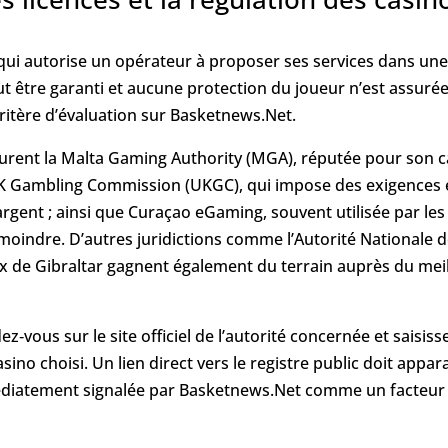
 qui autorise un opérateur à proposer ses services dans une 
 être garanti et aucune protection du joueur n’est assurée 
critère d’évaluation sur Basketnews.Net.
gurent la Malta Gaming Authority (MGA), réputée pour son c
 l’UK Gambling Commission (UKGC), qui impose des exigences 
argent ; ainsi que Curaçao eGaming, souvent utilisée par l
moindre. D’autres juridictions comme l’Autorité Nationale 
x de Gibraltar gagnent également du terrain auprès du meil
dez‑vous sur le site officiel de l’autorité concernée et saisiss
no choisi. Un lien direct vers le registre public doit appara
édiatement signalée par Basketnews.Net comme un facteur 