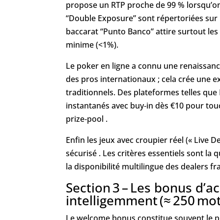
propose un RTP proche de 99 % lorsqu’on 
“Double Exposure” sont répertoriées sur 
baccarat “Punto Banco” attire surtout les
minime (<1%).
Le poker en ligne a connu une renaissanc
des pros internationaux ; cela crée une e
traditionnels. Des plateformes telles qu
instantanés avec buy‑in dès €10 pour tou
prize‑pool .
Enfin les jeux avec croupier réel (« Live 
sécurisé . Les critères essentiels sont la
la disponibilité multilingue des dealers f
Section 3 – Les bonus d’a
intelligemment (≈ 250 mot
Le welcome bonus constitue souvent le pr