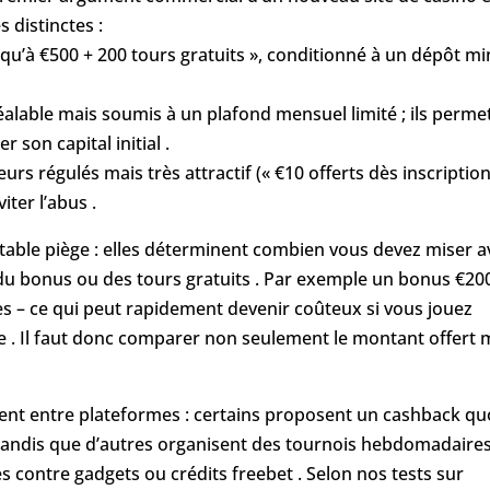
 distinctes :
qu’à €500 + 200 tours gratuits », conditionné à un dépôt 
réalable mais soumis à un plafond mensuel limité ; ils perme
 son capital initial .
urs régulés mais très attractif (« €10 offerts dès inscription
iter l’abus .
itable piège : elles déterminent combien vous devez miser a
 du bonus ou des tours gratuits . Par exemple un bonus €20
es – ce qui peut rapidement devenir coûteux si vous jouez
ée . Il faut donc comparer non seulement le montant offert m
ent entre plateformes : certains proposent un cashback qu
s tandis que d’autres organisent des tournois hebdomadair
 contre gadgets ou crédits freebet . Selon nos tests sur