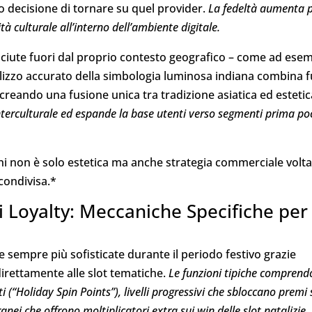
o decisione di tornare su quel provider.
La fedeltà aumenta p
tà culturale all’interno dell’ambiente digitale.
sciute fuori dal proprio contesto geografico – come ad esem
ilizzo accurato della simbologia luminosa indiana combina 
i creando una fusione unica tra tradizione asiatica ed esteti
terculturale ed espande la base utenti verso segmenti prima po
oni non è solo estetica ma anche strategia commerciale volta
condivisa.*
 Loyalty: Meccaniche Specifiche per 
sempre più sofisticate durante il periodo festivo grazie
irettamente alle slot tematiche.
Le funzioni tipiche comprend
i (“Holiday Spin Points”), livelli progressivi che sbloccano premi 
anei che offrono moltiplicatori extra sui win delle slot natalizie.