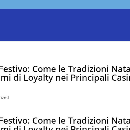
Festivo: Come le Tradizioni Nata
i di Loyalty nei Principali Cas
rized
Festivo: Come le Tradizioni Nata
i di Loyalty nei Principali Cas