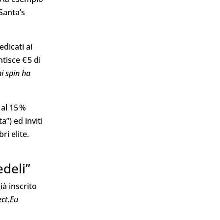
Santa’s
edicati ai
tisce € 5 di
i spin ha
 al 15 %
a”) ed inviti
i elite.
edeli”
à inscrito
ect.Eu