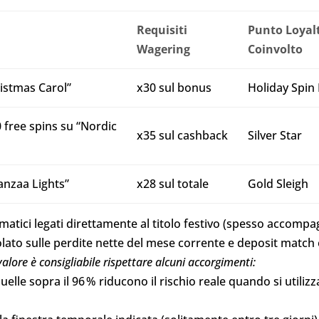
Requisiti
Punto Loyal
Wagering
Coinvolto
ristmas Carol”
x30 sul bonus
Holiday Spin 
 free spins su “Nordic
x35 sul cashback
Silver Star
anzaa Lights”
x28 sul totale
Gold Sleigh
ematici legati direttamente al titolo festivo (spesso accompa
colato sulle perdite nette del mese corrente e deposit match 
alore è consigliabile rispettare alcuni accorgimenti:
quelle sopra il 96 % riducono il rischio reale quando si utilizz