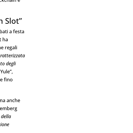
ockchain e
n Slot”
bati a festa
t ha
me regali
aratterizzata
to degli
Yule”,
e fino
 ma anche
uremberg
 della
zione