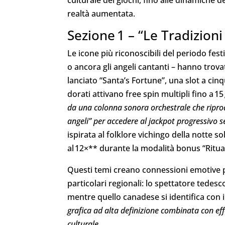
culturale dei giochi, fino alle dinamiche d
realtà aumentata.
Sezione 1 – “Le Tradizioni
Le icone più riconoscibili del periodo festi
o ancora gli angeli cantanti – hanno trovat
lanciato “Santa’s Fortune”, una slot a cinq
dorati attivano free spin multipli fino a 15 
da una colonna sonora orchestrale che riprod
angeli” per accedere al jackpot progressivo 
ispirata al folklore vichingo della notte 
al 12×** durante la modalità bonus “Ritual
Questi temi creano connessioni emotive p
particolari regionali: lo spettatore ted
mentre quello canadese si identifica con i
grafica ad alta definizione combinata con eff
culturale.