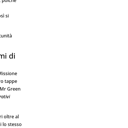
), poiché
sì si
tunità
mi di
Missione
ro tappe
a Mr Green
rativi
 oltre al
i lo stesso