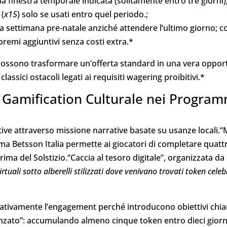
o la finestra temporale indicata (solitamente entro tre giorni
 (
x15
) solo se usati entro quel periodo.;
a settimana pre‑natale anziché attendere l’ultimo giorno; co
premi aggiuntivi senza costi extra.*
possono trasformare un’offerta standard in una vera oppor
assici ostacoli legati ai requisiti wagering proibitivi.*
la Gamification Culturale nei Program
ive attraverso missione narrative basate su usanze locali.“
ma Betsson Italia permette ai giocatori di completare quatt
rima del Solstizio.“Caccia al tesoro digitale”, organizzata d
rtuali sotto alberelli stilizzati dove venivano trovati token celeb
ativamente l’engagement perché introducono obiettivi chiari
Avanzato”: accumulando almeno cinque token entro dieci giorn