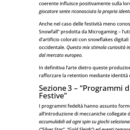
coerente influisce positivamente sulla lor
giocatore sente riconosciuta la propria identi
Anche nel caso delle festività meno cono
Snowfall” prodotta da Microgaming – l’ut
d’artificio colorati con snowflakes digital
occidentale.
Questo mix stimola curiosità in
dal mercato europeo.
In definitiva l’arte dietro queste produzi
rafforzare la retention mediante identità 
Sezione 3 – “Programmi di
Festive”
I programmi fedeltà hanno assunto forme 
all’introduzione di meccaniche collegate d
accumulabili ad ogni spin su giochi selezionat
(“Silver Star”, “Gold Sleigh”) ed eventi tempor