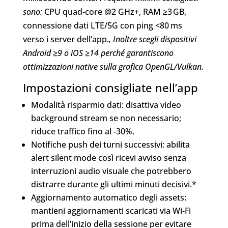
sono:
CPU quad-core @2 GHz+, RAM ≥3 GB,
connessione dati LTE/5G con ping <80 ms
verso i server dell’app.
, Inoltre scegli dispositivi
Android ≥9 o iOS ≥14 perché garantiscono
ottimizzazioni native sulla grafica OpenGL/Vulkan.
Impostazioni consigliate nell’app
Modalità risparmio dati: disattiva video
background stream se non necessario;
riduce traffico fino al ‑30%.
Notifiche push dei turni successivi: abilita
alert silent mode così ricevi avviso senza
interruzioni audio visuale che potrebbero
distrarre durante gli ultimi minuti decisivi.*
Aggiornamento automatico degli assets:
mantieni aggiornamenti scaricati via Wi‑Fi
prima dell’inizio della sessione per evitare