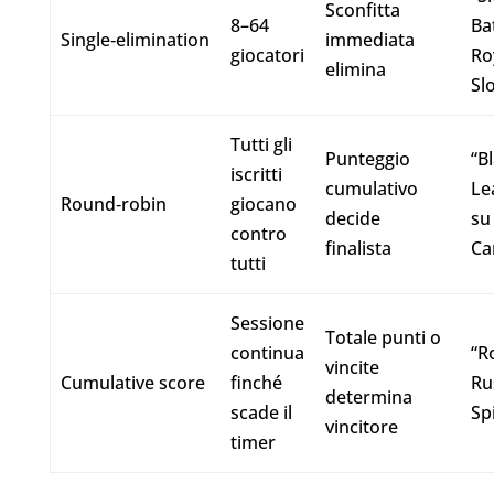
Sconfitta
8–64
Ba
Single‑elimination
immediata
giocatori
Ro
elimina
Sl
Tutti gli
Punteggio
“B
iscritti
cumulativo
Le
Round‑robin
giocano
decide
su
contro
finalista
Ca
tutti
Sessione
Totale punti o
continua
“R
vincite
Cumulative score
finché
Ru
determina
scade il
Sp
vincitore
timer