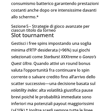
consumismo batterico garantendo prestazioni
costanti anche dopo ore intensissime davanti
allo schermo.*
Sezione 5 – Strategie di gioco avanzate per
ciascun titolo da torneo
Slot tournament
Gestisci i free spins impostando una soglia
minima d’RTP desiderata (>96%) sui giochi
selezionati come
Starburst XXXtreme
o
Gonzo’s
Quest Ultra
. Quando attivi un round bonus
valuta l’opportunità fra continuare lo spin
corrente o salvare credito fino all’arrivo dello
scatter successivo—una decisione basata sul
volatility index
: alta volatilità giustifica pause
brevi poiché le probabilità immediate sono
inferiori ma potenziali payout maggiorissimi
(>£10k).* Inoltre scegli sempre tutte le linee