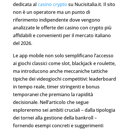
dedicata al
casino crypto
su Nucisitalia.it. Il sito
non è un operatore ma un punto di
riferimento indipendente dove vengono
analizzate le offerte dei casino con crypto più
affidabili e convenienti per il mercato italiano
del 2026.
Le app mobile non solo semplificano l’accesso
ai giochi classici come slot, blackjack e roulette,
ma introducono anche meccaniche tattiche
tipiche dei videogiochi competitivi: leaderboard
in tempo reale, timer stringenti e bonus
temporanei che premiano la rapidità
decisionale. Nell’articolo che segue
esploreremo sei ambiti cruciali – dalla tipologia
dei tornei alla gestione della bankroll –
fornendo esempi concreti e suggerimenti