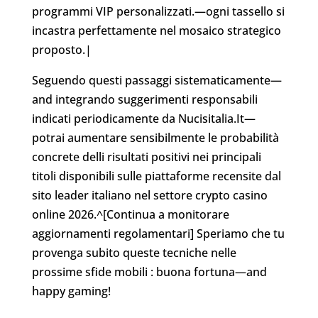
programmi VIP personalizzati.—ogni tassello si
incastra perfettamente nel mosaico strategico
proposto.|
Seguendo questi passaggi sistematicamente—
and integrando suggerimenti responsabili
indicati periodicamente da Nucisitalia.It—
potrai aumentare sensibilmente le probabilità
concrete de​lli risultati positivi nei principali
titoli disponibili sulle piattaforme recensite dal
sito leader italiano nel settore crypto casino
online 2026.^[Continua a monitorare
aggiornamenti regolamentari] Speriamo che tu
provenga subito queste tecniche nelle
prossime sfide mobili : buona fortuna—and
happy gaming!