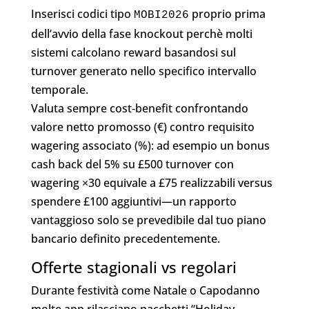
Inserisci codici tipo
proprio prima
MOBI2026
dell’avvio della fase knockout perchè molti
sistemi calcolano reward basandosi sul
turnover generato nello specifico intervallo
temporale.
Valuta sempre cost‑benefit confrontando
valore netto promosso (€) contro requisito
wagering associato (%): ad esempio un bonus
cash back del 5% su £500 turnover con
wagering ×30 equivale a £75 realizzabili versus
spendere £100 aggiuntivi—un rapporto
vantaggioso solo se prevedibile dal tuo piano
bancario definito precedentemente.
Offerte stagionali vs regolari
Durante festività come Natale o Capodanno