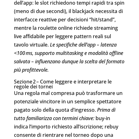
dell’app: le slot richiedono tempi rapidi tra spin
(meno di due secondi), il blackjack necessita di
interfacce reattive per decisioni “hit/stand”,
mentre la roulette online richiede streaming
live affidabile per leggere pattern reali sul
tavolo virtuale.
Le specifiche dell’app – latenza
<100 ms, supporto multitasking e modalità offline
salvata – influenzano dunque la scelta del formato
più profittevole.
Sezione 2 – Come leggere e interpretare le
regole dei tornei
Una regola mal compresa può trasformare un
potenziale vincitore in un semplice spettatore
pagato solo della quota d’ingresso.
Prima di
tutto familiarizza con termini chiave:
buy‑in
indica l’importo richiesto all’iscrizione; rebuy
consente di rientrare nel torneo dopo una