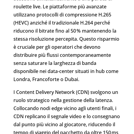
roulette live. Le piattaforme più avanzate
utilizzano protocolli di compressione H.265
(HEVC) anziché il tradizionale H.264 perché
riducono il bitrate fino al 50 % mantenendo la
stessa risoluzione percepita. Questo risparmio
è cruciale per gli operatori che devono
distribuire più flussi contemporaneamente
senza saturare la larghezza di banda
disponibile nei data‑center situati in hub come
Londra, Francoforte o Dubai.
I Content Delivery Network (CDN) svolgono un
ruolo strategico nella gestione della latenza.
Collocando nodi edge vicino agli utenti finali, i
CDN replicano il segnale video e lo consegnano
dal punto più vicino al giocatore, riducendo il
tempo di viaggio del pacchetto da oltre 150 ms