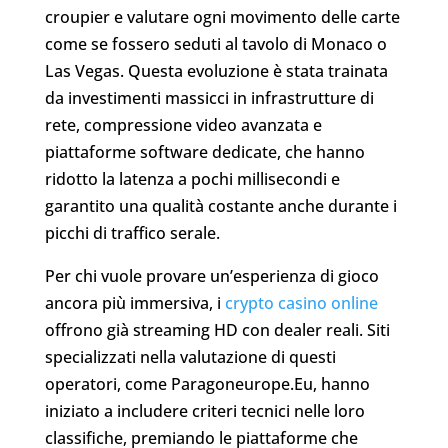
croupier e valutare ogni movimento delle carte
come se fossero seduti al tavolo di Monaco o
Las Vegas. Questa evoluzione è stata trainata
da investimenti massicci in infrastrutture di
rete, compressione video avanzata e
piattaforme software dedicate, che hanno
ridotto la latenza a pochi millisecondi e
garantito una qualità costante anche durante i
picchi di traffico serale.
Per chi vuole provare un’esperienza di gioco
ancora più immersiva, i
crypto casino online
offrono già streaming HD con dealer reali. Siti
specializzati nella valutazione di questi
operatori, come Paragoneurope.Eu, hanno
iniziato a includere criteri tecnici nelle loro
classifiche, premiando le piattaforme che