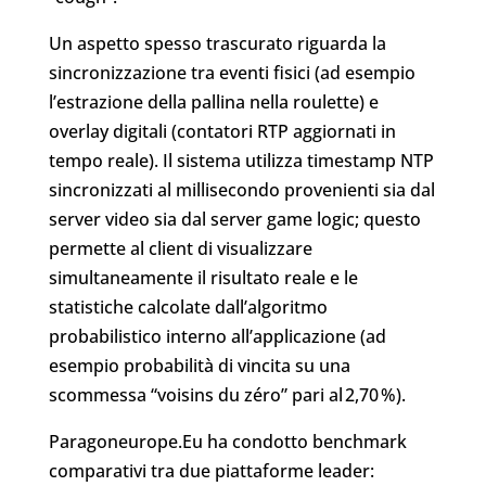
Un aspetto spesso trascurato riguarda la
sincronizzazione tra eventi fisici (ad esempio
l’estrazione della pallina nella roulette) e
overlay digitali (contatori RTP aggiornati in
tempo reale). Il sistema utilizza timestamp NTP
sincronizzati al millisecondo provenienti sia dal
server video sia dal server game logic; questo
permette al client di visualizzare
simultaneamente il risultato reale e le
statistiche calcolate dall’algoritmo
probabilistico interno all’applicazione (ad
esempio probabilità di vincita su una
scommessa “voisins du zéro” pari al 2,70 %).
Paragoneurope.Eu ha condotto benchmark
comparativi tra due piattaforme leader: