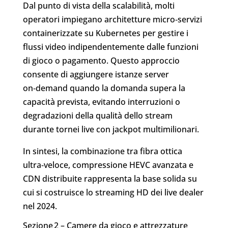
Dal punto di vista della scalabilità, molti
operatori impiegano architetture micro‑servizi
containerizzate su Kubernetes per gestire i
flussi video indipendentemente dalle funzioni
di gioco o pagamento. Questo approccio
consente di aggiungere istanze server
on‑demand quando la domanda supera la
capacità prevista, evitando interruzioni o
degradazioni della qualità dello stream
durante tornei live con jackpot multimilionari.
In sintesi, la combinazione tra fibra ottica
ultra‑veloce, compressione HEVC avanzata e
CDN distribuite rappresenta la base solida su
cui si costruisce lo streaming HD dei live dealer
nel 2024.
Sezione 2 – Camere da gioco e attrezzature