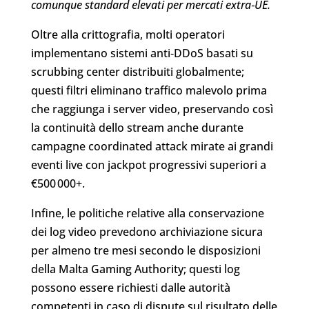
comunque standard elevati per mercati extra‑UE.
Oltre alla crittografia, molti operatori
implementano sistemi anti‑DDoS basati su
scrubbing center distribuiti globalmente;
questi filtri eliminano traffico malevolo prima
che raggiunga i server video, preservando così
la continuità dello stream anche durante
campagne coordinated attack mirate ai grandi
eventi live con jackpot progressivi superiori a
€500 000+.
Infine, le politiche relative alla conservazione
dei log video prevedono archiviazione sicura
per almeno tre mesi secondo le disposizioni
della Malta Gaming Authority; questi log
possono essere richiesti dalle autorità
competenti in caso di dispute sul risultato delle