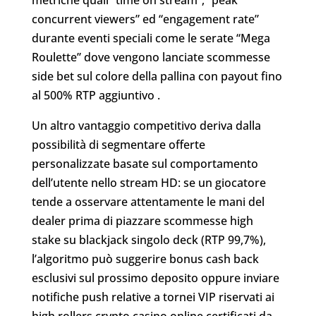
metriche quali “time on stream”, “peak
concurrent viewers” ed “engagement rate”
durante eventi speciali come le serate “Mega
Roulette” dove vengono lanciate scommesse
side bet sul colore della pallina con payout fino
al 500% RTP aggiuntivo .
Un altro vantaggio competitivo deriva dalla
possibilità di segmentare offerte
personalizzate basate sul comportamento
dell’utente nello stream HD: se un giocatore
tende a osservare attentamente le mani del
dealer prima di piazzare scommesse high
stake su blackjack singolo deck (RTP 99,7%),
l’algoritmo può suggerire bonus cash back
esclusivi sul prossimo deposito oppure inviare
notifiche push relative a tornei VIP riservati ai